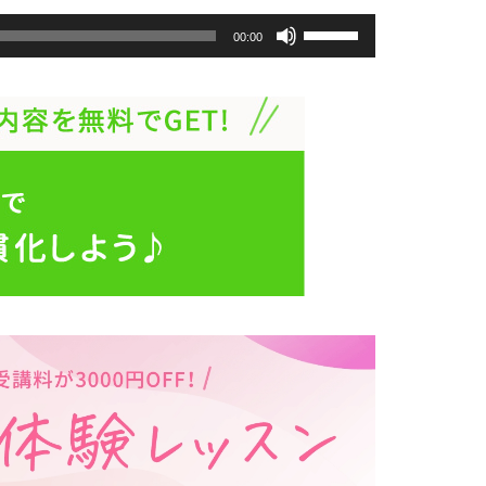
ボ
リ
00:00
ュ
ー
ム
調
節
に
は
上
下
矢
印
キ
ー
を
使
っ
て
く
だ
さ
い。