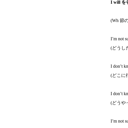
I will
(Wh 節の
I’m not s
(どうし
I don’t k
(どこに
I don’t k
(どうや
I’m not s