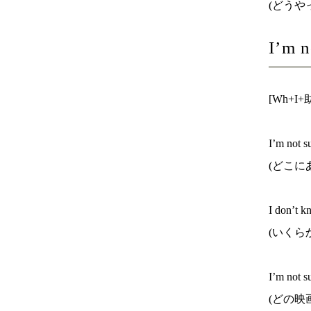
(どうや
I’m 
[Wh+
I’m not s
(どこに
I don’t k
(いくら
I’m not s
(どの映