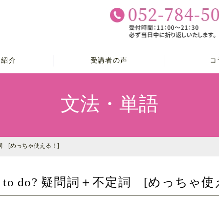
チ紹介
受講者の声
コ
文法・単語
＋不定詞 [めっちゃ使える！]
t to do? 疑問詞＋不定詞 [めっちゃ