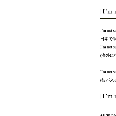
[I’m 
I’m n
日本で
I’m not su
(海外に
I’m not su
(彼が来
[I’m
●[I’m no