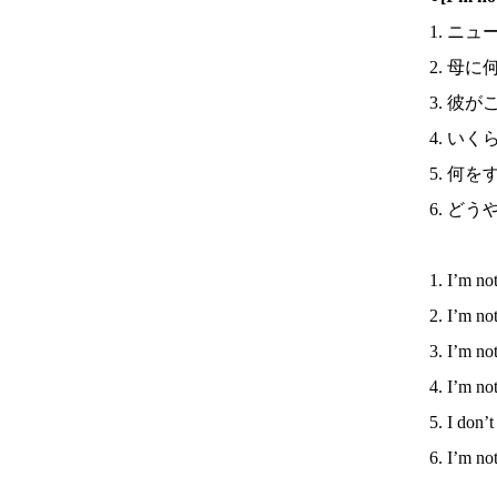
1. ニ
2. 母
3. 彼
4. い
5. 何
6. ど
1. I’m no
2. I’m no
3. I’m not
4. I’m no
5. I don’
6. I’m no