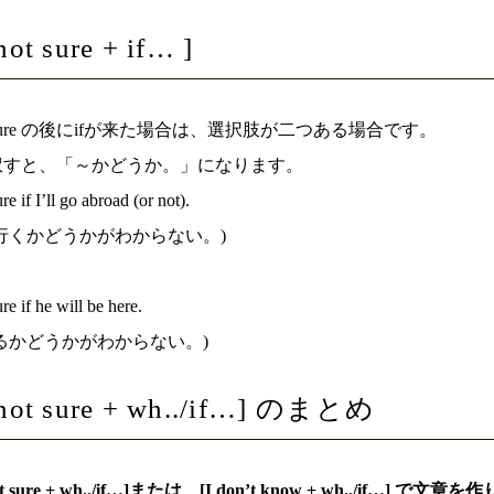
not sure + if… ]
ot sure の後にifが来た場合は、選択肢が二つある場合です。
訳すと、「～かどうか。」になります。
re if I’ll go abroad (or not).
行くかどうかがわからない。)
re if he will be here.
るかどうかがわからない。)
 not sure + wh../if…] のまとめ
t sure + wh../if…]
または、
[I don’t know + wh../if…]
で文章を作