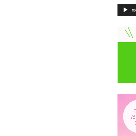
音
声
00
プ
レ
ー
ヤ
ー