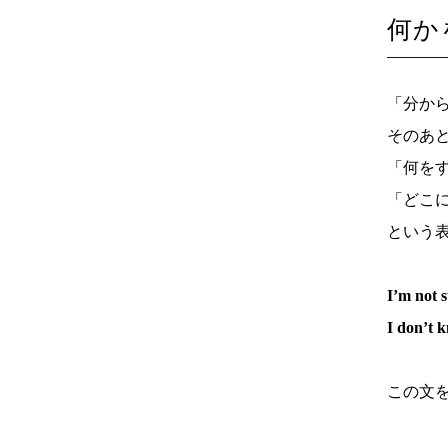
何かを
「分からな
そのあ
「何を
「どこ
という
I’m not s
I don’t k
この文