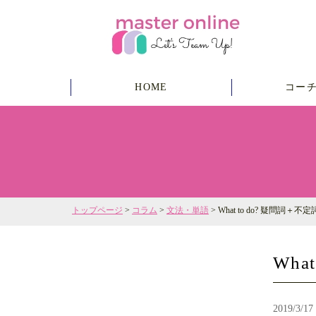
HOME
コー
トップページ
>
コラム
>
文法・単語
> What to do? 疑問詞
Wha
2019/3/17