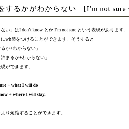
するかがわからない [I’m not sure
い」はI don’t know とか I’m not sure という表現があります。
とにwh節をつけることができます。そうすると
するか+わからない」
に泊まるか+わからない」
表現ができます。
ure + what I will do
now + where I will stay.
をより短縮することができます。