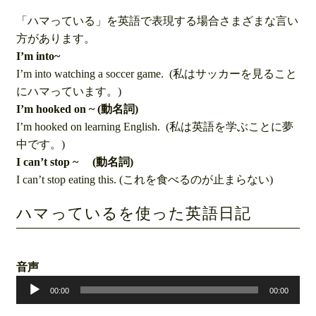
「ハマっている」を英語で表現する場合さまざまな言い
方があります。
I’m into~
I’m into watching a soccer game. (私はサッカーを見ること
にハマっています。)
I’m hooked on ~ (動名詞)
I’m hooked on learning English. (私は英語を学ぶことに夢
中です。)
I can’t stop ~ (動名詞)
I can’t stop eating this. (これを食べるのが止まらない)
ハマっているを使った英語日記
音声
音
声
00:00
00:00
プ
レ