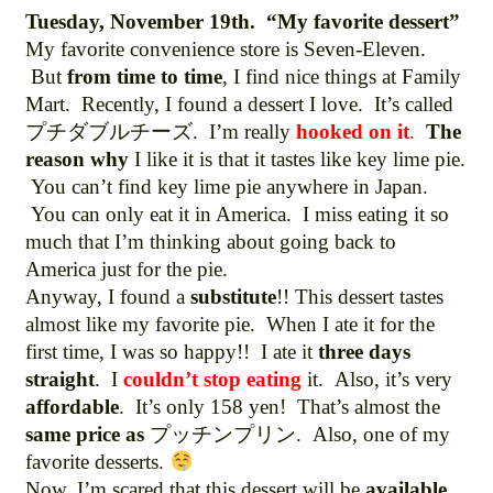
ー
Tuesday, November 19th. “My favorite dessert”
ヤ
My favorite convenience store is Seven-Eleven.
ー
But
from time to time
, I find nice things at Family
Mart. Recently, I found a dessert I love. It’s called
プチダブルチーズ. I’m really
hooked on it
.
The
reason why
I like it is that it tastes like key lime pie.
You can’t find key lime pie anywhere in Japan.
You can only eat it in America. I miss eating it so
much that I’m thinking about going back to
America just for the pie.
Anyway, I found a
substitute
!! This dessert tastes
almost like my favorite pie. When I ate it for the
first time, I was so happy!! I ate it
three days
straight
. I
couldn’t stop eating
it. Also, it’s very
affordable
. It’s only 158 yen! That’s almost the
same price as
プッチンプリン. Also, one of my
favorite desserts.
Now, I’m scared that this dessert will be
available