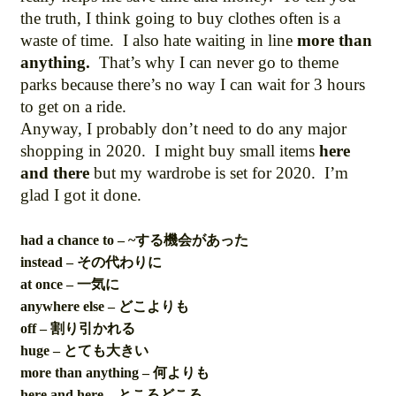
the truth, I think going to buy clothes often is a
waste of time. I also hate waiting in line
more than
anything.
That’s why I can never go to theme
parks because there’s no way I can wait for 3 hours
to get on a ride.
Anyway, I probably don’t need to do any major
shopping in 2020. I might buy small items
here
and there
but my wardrobe is set for 2020. I’m
glad I got it done.
had a chance to – ~する機会があった
instead – その代わりに
at once – 一気に
anywhere else – どこよりも
off – 割り引かれる
huge – とても大きい
more than anything – 何よりも
here and here – ところどころ