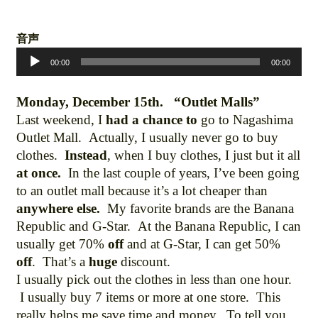
音声
音
声
00:00
00:00
プ
レ
ー
Monday, December 15th. “Outlet Malls”
ヤ
Last weekend, I
had a chance to
go to Nagashima
ー
Outlet Mall. Actually, I usually never go to buy
clothes.
Instead
, when I buy clothes, I just but it all
at once.
In the last couple of years, I’ve been going
to an outlet mall because it’s a lot cheaper than
anywhere else.
My favorite brands are the Banana
Republic and G-Star. At the Banana Republic, I can
usually get 70%
off
and at G-Star, I can get 50%
off
. That’s a
huge
discount.
I usually pick out the clothes in less than one hour.
I usually buy 7 items or more at one store. This
really helps me save time and money. To tell you