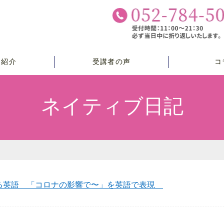
チ紹介
受講者の声
コ
ネイティブ日記
る英語 「コロナの影響で〜」を英語で表現