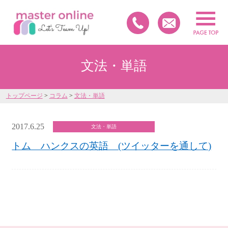
文法・単語
トップページ
>
コラム
>
文法・単語
2017.6.25
文法・単語
トム ハンクスの英語 (ツイッターを通して)