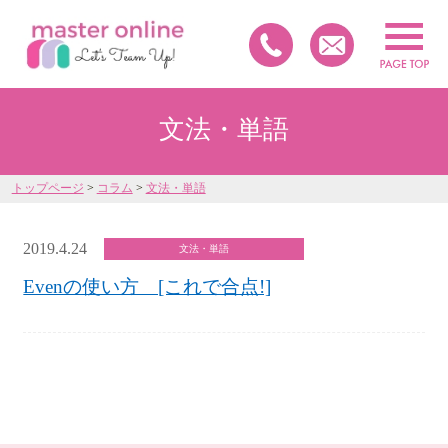
文法・単語
トップページ
>
コラム
>
文法・単語
2019.4.24
文法・単語
Evenの使い方 [これで合点!]