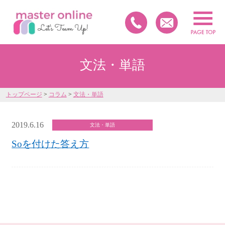
文法・単語
トップページ
>
コラム
>
文法・単語
2019.6.16
文法・単語
Soを付けた答え方