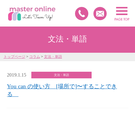
文法・単語
トップページ
>
コラム
>
文法・単語
2019.1.15
文法・単語
You can の使い方 [場所で]〜することでき
る