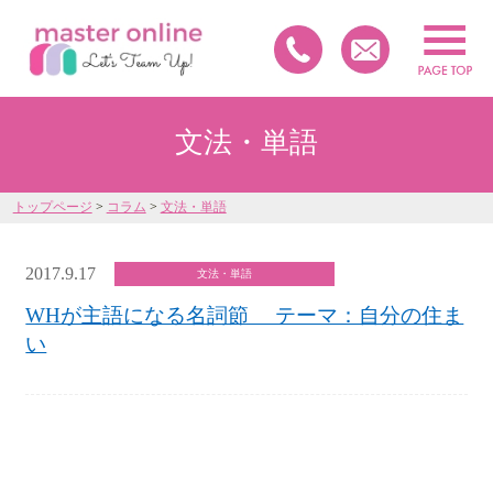
文法・単語
トップページ
>
コラム
>
文法・単語
2017.9.17
文法・単語
WHが主語になる名詞節 テーマ：自分の住ま
い