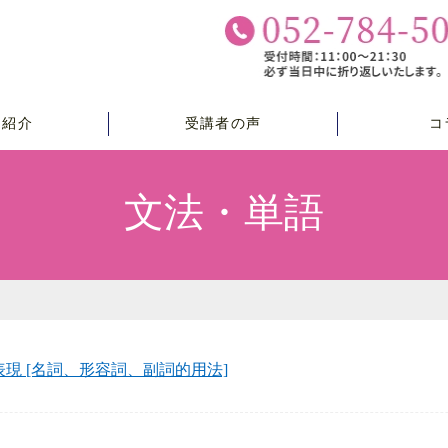
チ紹介
受講者の声
コ
文法・単語
現 [名詞、形容詞、副詞的用法]