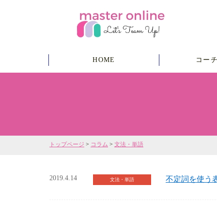
HOME
コー
トップページ
>
コラム
>
文法・単語
2019.4.14
不定詞を使う表
文法・単語