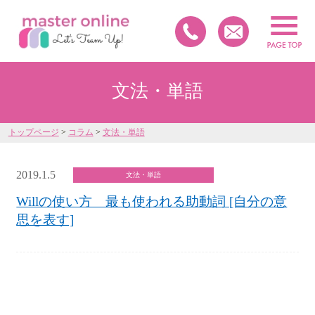
文法・単語
トップページ
>
コラム
>
文法・単語
2019.1.5
文法・単語
Willの使い方 最も使われる助動詞 [自分の意
思を表す]