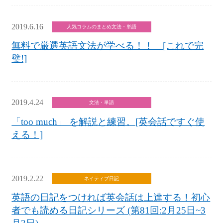
2019.6.16
人気コラムのまとめ
文法・単語
無料で厳選英語文法が学べる！！ [これで完
璧!]
2019.4.24
文法・単語
「too much」 を解説と練習。[英会話ですぐ使
える！]
2019.2.22
ネイティブ日記
英語の日記をつければ英会話は上達する！初心
者でも読める日記シリーズ (第81回:2月25日~3